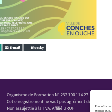
E-mail
Bluesky
Organisme de Formation N° 232 700 114 27
Cet enregistrement ne vaut pas agrément de l'état.
Pour offrir le
Non assujettie à la TVA. Affilié UROF
stocker et/ou