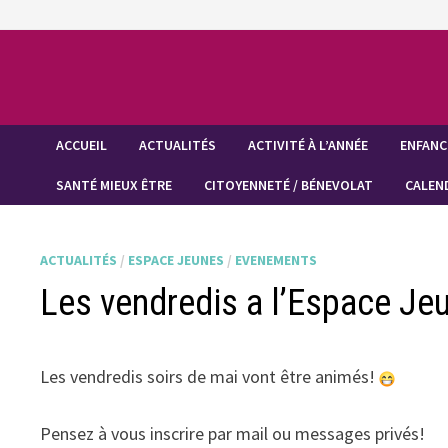
Passer
au
contenu
ACCUEIL
ACTUALITÉS
ACTIVITÉ À L’ANNÉE
ENFANC
SANTÉ MIEUX ÊTRE
CITOYENNETÉ / BÉNEVOLAT
CALEN
ACTUALITÉS
/
ESPACE JEUNES
/
EVENEMENTS
Les vendredis a l’Espace Je
Les vendredis soirs de mai vont être animés!
Pensez à vous inscrire par mail ou messages privés!