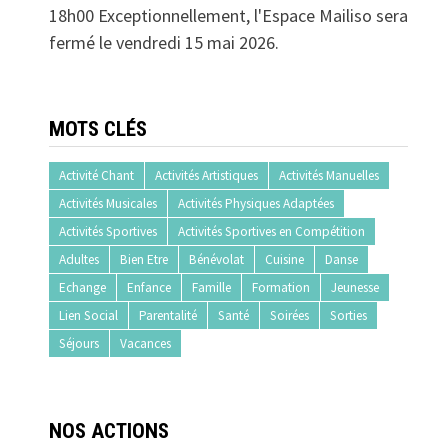
18h00 Exceptionnellement, l'Espace Mailiso sera
fermé le vendredi 15 mai 2026.
MOTS CLÉS
Activité Chant
Activités Artistiques
Activités Manuelles
Activités Musicales
Activités Physiques Adaptées
Activités Sportives
Activités Sportives en Compétition
Adultes
Bien Etre
Bénévolat
Cuisine
Danse
Echange
Enfance
Famille
Formation
Jeunesse
Lien Social
Parentalité
Santé
Soirées
Sorties
Séjours
Vacances
NOS ACTIONS