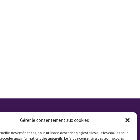
Qui sommes nous ?
Gérer le consentement aux cookies
Contactez nous
s meilleures expériences, nous utilisons des technologies telles que les cookies pour
 accéder aux informations des appareils. Le fait de consentir à ces technologies