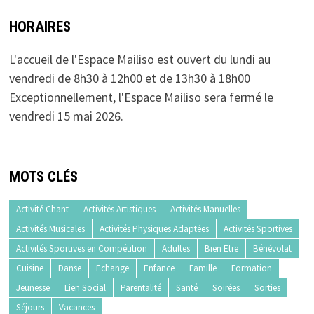
HORAIRES
L'accueil de l'Espace Mailiso est ouvert du lundi au
vendredi de 8h30 à 12h00 et de 13h30 à 18h00
Exceptionnellement, l'Espace Mailiso sera fermé le
vendredi 15 mai 2026.
MOTS CLÉS
Activité Chant
Activités Artistiques
Activités Manuelles
Activités Musicales
Activités Physiques Adaptées
Activités Sportives
Activités Sportives en Compétition
Adultes
Bien Etre
Bénévolat
Cuisine
Danse
Echange
Enfance
Famille
Formation
Jeunesse
Lien Social
Parentalité
Santé
Soirées
Sorties
Séjours
Vacances