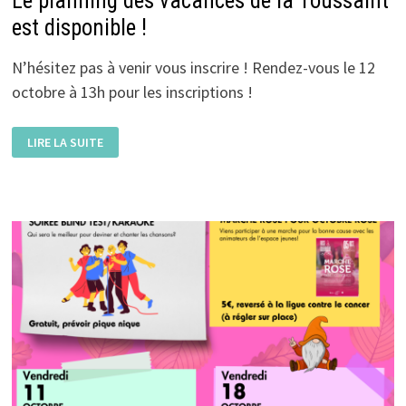
Le planning des vacances de la Toussaint
est disponible !
N’hésitez pas à venir vous inscrire ! Rendez-vous le 12
octobre à 13h pour les inscriptions !
LE
LIRE LA SUITE
PLANNING
DES
VACANCES
DE
LA
TOUSSAINT
EST
DISPONIBLE
!