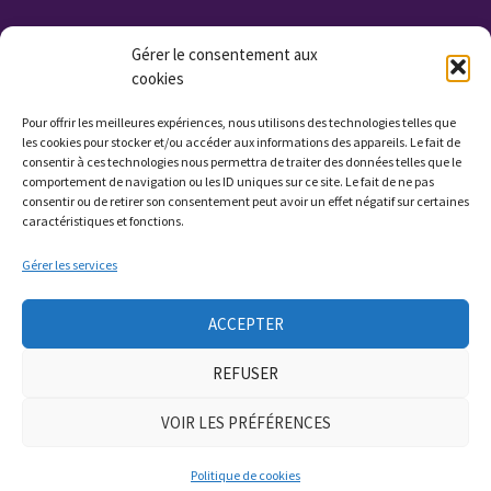
Organisme de Formation N° 232 700 114 27
Gérer le consentement aux
Cet enregistrement ne vaut pas agrément de l'état.
cookies
Non assujettie à la TVA. Affilié UROF
Pour offrir les meilleures expériences, nous utilisons des technologies telles que
N° SIRET: 323 222 034 000 15
les cookies pour stocker et/ou accéder aux informations des appareils. Le fait de
consentir à ces technologies nous permettra de traiter des données telles que le
Code APE: 9799Z
comportement de navigation ou les ID uniques sur ce site. Le fait de ne pas
consentir ou de retirer son consentement peut avoir un effet négatif sur certaines
caractéristiques et fonctions.
Qui sommes nous ?
Gérer les services
Contactez nous
ACCEPTER
Presse
REFUSER
Plan du site
VOIR LES PRÉFÉRENCES
Politique de cookies
Copyright © 2026
Espace Maliso
- Tous droits reservés