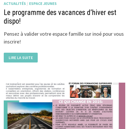
ACTUALITÉS
/
ESPACE JEUNES
Le programme des vacances d’hiver est
dispo!
Pensez à valider votre espace famille sur inoé pour vous
inscrire!
LE
LIRE LA SUITE
PROGRAMME
DES
VACANCES
D’HIVER
EST
DISPO!