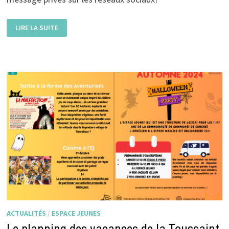
LE
LIRE LA SUITE
PLANNING
DES
WEEK-
ENDS
DE
NOVEMBRE
EST
DISPONIBLE!
ACTUALITÉS
/
ESPACE JEUNES