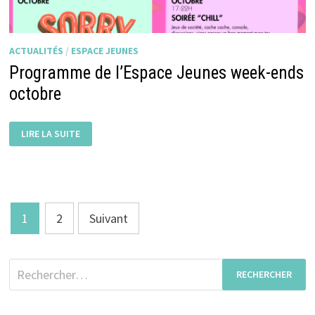
ACTUALITÉS
/
ESPACE JEUNES
Programme de l’Espace Jeunes week-ends
octobre
PROGRAMME
LIRE LA SUITE
DE
L’ESPACE
JEUNES
WEEK-
ENDS
OCTOBRE
Pagination
1
2
Suivant
des
publications
Rechercher :