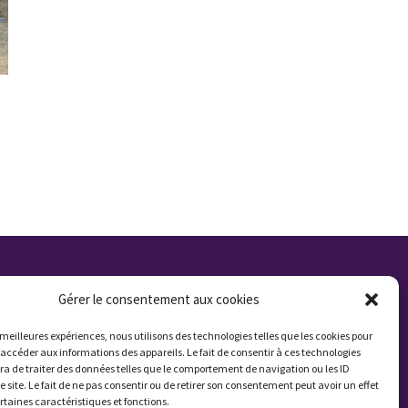
Qui sommes nous ?
Gérer le consentement aux cookies
Contactez nous
s meilleures expériences, nous utilisons des technologies telles que les cookies pour
 accéder aux informations des appareils. Le fait de consentir à ces technologies
Presse
a de traiter des données telles que le comportement de navigation ou les ID
e site. Le fait de ne pas consentir ou de retirer son consentement peut avoir un effet
Plan du site
ertaines caractéristiques et fonctions.