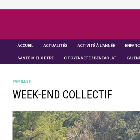
Passer
au
contenu
ACCUEIL
ACTUALITÉS
ACTIVITÉ À L’ANNÉE
ENFANC
SANTÉ MIEUX ÊTRE
CITOYENNETÉ / BÉNEVOLAT
CALEN
FAMILLES
WEEK-END COLLECTIF