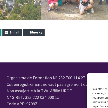
E-mail
Bluesky
Organisme de Formation N° 232 700 114 27
Cet enregistrement ne vaut pas agrément de l'état.
Pour offrir le
Non assujettie à la TVA. Affilié UROF
stocker et/ou
N° SIRET: 323 222 034 000 15
nous permettr
uniques sur c
Code APE: 9799Z
négatif sur c