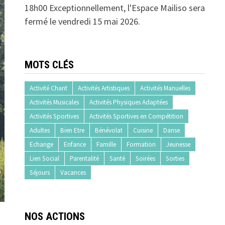
18h00 Exceptionnellement, l'Espace Mailiso sera
fermé le vendredi 15 mai 2026.
MOTS CLÉS
Activité Chant
Activités Artistiques
Activités Manuelles
Activités Musicales
Activités Physiques Adaptées
Activités Sportives
Activités Sportives en Compétition
Adultes
Bien Etre
Bénévolat
Cuisine
Danse
Echange
Enfance
Famille
Formation
Jeunesse
Lien Social
Parentalité
Santé
Soirées
Sorties
Séjours
Vacances
NOS ACTIONS