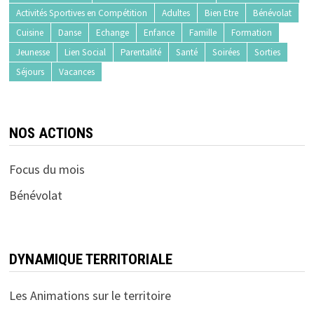
Activités Sportives en Compétition
Adultes
Bien Etre
Bénévolat
Cuisine
Danse
Echange
Enfance
Famille
Formation
Jeunesse
Lien Social
Parentalité
Santé
Soirées
Sorties
Séjours
Vacances
NOS ACTIONS
Focus du mois
Bénévolat
DYNAMIQUE TERRITORIALE
Les Animations sur le territoire