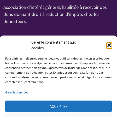
Association d'intérêt général, habilitée à recevoir des
dons donnant droit à réduction d'impôts chez les
donnateurs.
Organisme de Formation N° 232 700 114 27
Gérer le consentement aux
cookies
Cet enregistrement ne vaut pas agrément de l'état.
Non assujettie à la TVA. Affilié UROF
Pour offrir les meilleures expériences, nous utilisons des technologies telles que
N° SIRET: 323 222 034 000 15
les cookies pour stocker et/ou accéder aux informations des appareils. Le fait de
consentir à ces technologies nous permettra de traiter des données telles que le
Code APE: 9799Z
comportement de navigation ou les ID uniques sur ce site. Le fait de ne pas
consentir ou de retirer son consentement peut avoir un effet négatif sur certaines
caractéristiques et fonctions.
Qui sommes nous ?
Gérer les services
Contactez nous
ACCEPTER
Presse