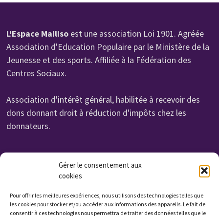
L'Espace Mailiso
est une association Loi 1901. Agréée
Association d'Education Populaire par le Ministère de la
Jeunesse et des sports. Affiliée à la Fédération des
Centres Sociaux.
Association d'intérêt général, habilitée à recevoir des
dons donnant droit à réduction d'impôts chez les
donnateurs.
Organisme de Formation N° 232 700 114 27
Gérer le consentement aux
cookies
Cet enregistrement ne vaut pas agrément de l'état.
Non assujettie à la TVA. Affilié UROF
Pour offrir les meilleures expériences, nous utilisons des technologies telles que
N° SIRET: 323 222 034 000 15
les cookies pour stocker et/ou accéder aux informations des appareils. Le fait de
consentir à ces technologies nous permettra de traiter des données telles que le
Code APE: 9799Z