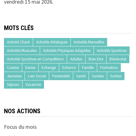
vendredi 15 mai 2026.
MOTS CLÉS
Activité Chant
Activités Artistiques
Activités Manuelles
Activités Musicales
Activités Physiques Adaptées
Activités Sportives
Activités Sportives en Compétition
Adultes
Bien Etre
Bénévolat
Cuisine
Danse
Echange
Enfance
Famille
Formation
Jeunesse
Lien Social
Parentalité
Santé
Soirées
Sorties
Séjours
Vacances
NOS ACTIONS
Focus du mois