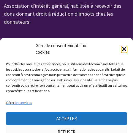
Association d'intérêt général, habilitée à recevoir des
dons donnant droit à réduction d'impôts chez les
donnateurs.
Organisme de Formation N° 232 700 114 27
Gérer le consentement aux
cookies
Cet enregistrement ne vaut pas agrément de l'état.
Non assujettie à la TVA. Affilié UROF
Pour offrir les meilleures expériences, nous utilisons des technologies telles que
N° SIRET: 323 222 034 000 15
les cookies pour stocker et/ou accéder aux informations des appareils. Le fait de
consentir à ces technologies nous permettra de traiter des données telles que le
Code APE: 9799Z
comportement de navigation ou les ID uniques sur ce site. Le fait de ne pas
consentir ou de retirer son consentement peut avoir un effet négatif sur certaines
caractéristiques et fonctions.
Qui sommes nous ?
Gérer les services
Contactez nous
ACCEPTER
Presse
REFUSER