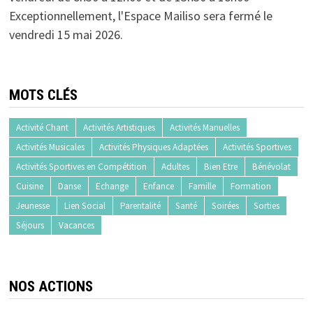
Exceptionnellement, l'Espace Mailiso sera fermé le
vendredi 15 mai 2026.
MOTS CLÉS
Activité Chant
Activités Artistiques
Activités Manuelles
Activités Musicales
Activités Physiques Adaptées
Activités Sportives
Activités Sportives en Compétition
Adultes
Bien Etre
Bénévolat
Cuisine
Danse
Echange
Enfance
Famille
Formation
Jeunesse
Lien Social
Parentalité
Santé
Soirées
Sorties
Séjours
Vacances
NOS ACTIONS