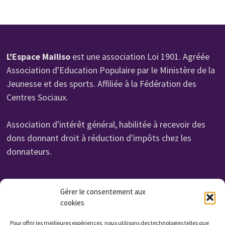
L'Espace Mailiso
est une association Loi 1901. Agréée
Association d'Education Populaire par le Ministère de la
Jeunesse et des sports. Affiliée à la Fédération des
Centres Sociaux.
Association d'intérêt général, habilitée à recevoir des
dons donnant droit à réduction d'impôts chez les
donnateurs.
Organisme de Formation N° 232 700 114 27
Gérer le consentement aux
cookies
Cet enregistrement ne vaut pas agrément de l'état.
Non assujettie à la TVA. Affilié UROF
Pour offrir les meilleures expériences, nous utilisons des technologies telles que