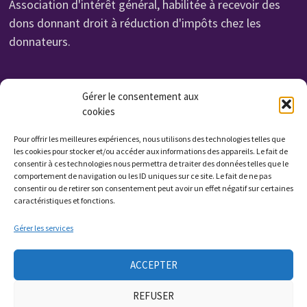
Association d'intérêt général, habilitée à recevoir des
dons donnant droit à réduction d'impôts chez les
donnateurs.
Organisme de Formation N° 232 700 114 27
Gérer le consentement aux
cookies
Cet enregistrement ne vaut pas agrément de l'état.
Non assujettie à la TVA. Affilié UROF
Pour offrir les meilleures expériences, nous utilisons des technologies telles que
N° SIRET: 323 222 034 000 15
les cookies pour stocker et/ou accéder aux informations des appareils. Le fait de
consentir à ces technologies nous permettra de traiter des données telles que le
Code APE: 9799Z
comportement de navigation ou les ID uniques sur ce site. Le fait de ne pas
consentir ou de retirer son consentement peut avoir un effet négatif sur certaines
caractéristiques et fonctions.
Qui sommes nous ?
Gérer les services
Contactez nous
ACCEPTER
Presse
REFUSER
Plan du site