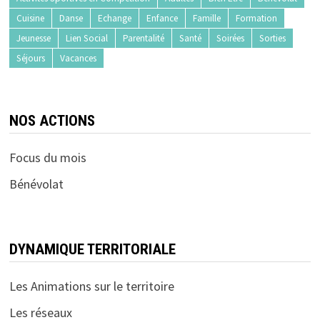
Cuisine
Danse
Echange
Enfance
Famille
Formation
Jeunesse
Lien Social
Parentalité
Santé
Soirées
Sorties
Séjours
Vacances
NOS ACTIONS
Focus du mois
Bénévolat
DYNAMIQUE TERRITORIALE
Les Animations sur le territoire
Les réseaux