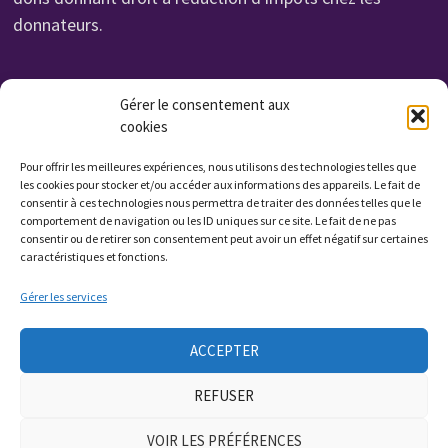
donnateurs.
Organisme de Formation N° 232 700 114 27
Gérer le consentement aux
cookies
Cet enregistrement ne vaut pas agrément de l'état.
Non assujettie à la TVA. Affilié UROF
Pour offrir les meilleures expériences, nous utilisons des technologies telles que
N° SIRET: 323 222 034 000 15
les cookies pour stocker et/ou accéder aux informations des appareils. Le fait de
consentir à ces technologies nous permettra de traiter des données telles que le
Code APE: 9799Z
comportement de navigation ou les ID uniques sur ce site. Le fait de ne pas
consentir ou de retirer son consentement peut avoir un effet négatif sur certaines
caractéristiques et fonctions.
Qui sommes nous ?
Gérer les services
Contactez nous
ACCEPTER
Presse
REFUSER
Plan du site
VOIR LES PRÉFÉRENCES