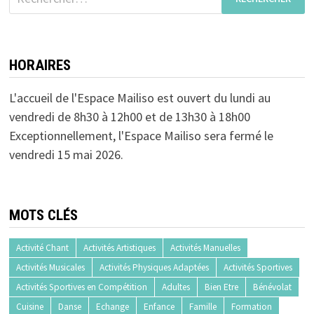
HORAIRES
L'accueil de l'Espace Mailiso est ouvert du lundi au
vendredi de 8h30 à 12h00 et de 13h30 à 18h00
Exceptionnellement, l'Espace Mailiso sera fermé le
vendredi 15 mai 2026.
MOTS CLÉS
Activité Chant
Activités Artistiques
Activités Manuelles
Activités Musicales
Activités Physiques Adaptées
Activités Sportives
Activités Sportives en Compétition
Adultes
Bien Etre
Bénévolat
Cuisine
Danse
Echange
Enfance
Famille
Formation