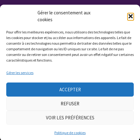
Organisme de Formation N° 232 700 114 27
Gérer le consentement aux
cookies
Cet enregistrement ne vaut pas agrément de l'état.
Non assujettie à la TVA. Affilié UROF
Pour offrir les meilleures expériences, nous utilisons des technologies telles que
N° SIRET: 323 222 034 000 15
les cookies pour stocker et/ou accéder aux informations des appareils. Le fait de
consentir à ces technologies nous permettra de traiter des données telles que le
Code APE: 9799Z
comportement de navigation ou les ID uniques sur ce site. Le fait de ne pas
consentir ou de retirer son consentement peut avoir un effet négatif sur certaines
caractéristiques et fonctions.
Qui sommes nous ?
Gérer les services
Contactez nous
ACCEPTER
Presse
REFUSER
Plan du site
VOIR LES PRÉFÉRENCES
Politique de cookies
Copyright © 2026
Espace Maliso
- Tous droits reservés