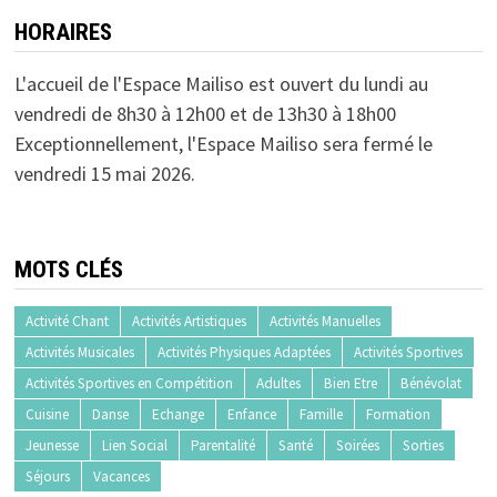
HORAIRES
L'accueil de l'Espace Mailiso est ouvert du lundi au
vendredi de 8h30 à 12h00 et de 13h30 à 18h00
Exceptionnellement, l'Espace Mailiso sera fermé le
vendredi 15 mai 2026.
MOTS CLÉS
Activité Chant
Activités Artistiques
Activités Manuelles
Activités Musicales
Activités Physiques Adaptées
Activités Sportives
Activités Sportives en Compétition
Adultes
Bien Etre
Bénévolat
Cuisine
Danse
Echange
Enfance
Famille
Formation
Jeunesse
Lien Social
Parentalité
Santé
Soirées
Sorties
Séjours
Vacances