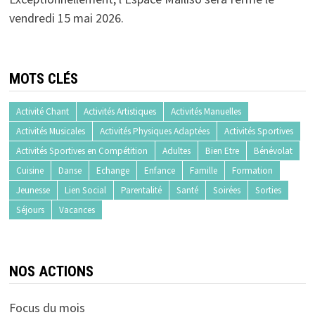
vendredi 15 mai 2026.
MOTS CLÉS
Activité Chant
Activités Artistiques
Activités Manuelles
Activités Musicales
Activités Physiques Adaptées
Activités Sportives
Activités Sportives en Compétition
Adultes
Bien Etre
Bénévolat
Cuisine
Danse
Echange
Enfance
Famille
Formation
Jeunesse
Lien Social
Parentalité
Santé
Soirées
Sorties
Séjours
Vacances
NOS ACTIONS
Focus du mois