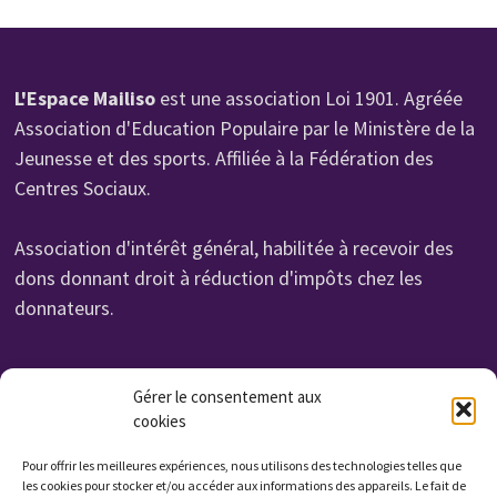
L'Espace Mailiso
est une association Loi 1901. Agréée
Association d'Education Populaire par le Ministère de la
Jeunesse et des sports. Affiliée à la Fédération des
Centres Sociaux.
Association d'intérêt général, habilitée à recevoir des
dons donnant droit à réduction d'impôts chez les
donnateurs.
Organisme de Formation N° 232 700 114 27
Gérer le consentement aux
Cet enregistrement ne vaut pas agrément de l'état.
cookies
Non assujettie à la TVA. Affilié UROF
Pour offrir les meilleures expériences, nous utilisons des technologies telles que
N° SIRET: 323 222 034 000 15
les cookies pour stocker et/ou accéder aux informations des appareils. Le fait de