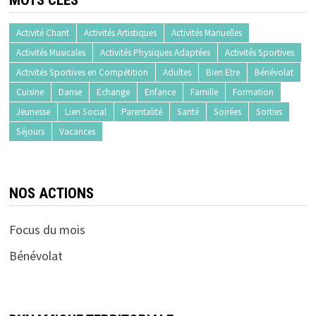
MOTS CLÉS
Activité Chant
Activités Artistiques
Activités Manuelles
Activités Musicales
Activités Physiques Adaptées
Activités Sportives
Activités Sportives en Compétition
Adultes
Bien Etre
Bénévolat
Cuisine
Danse
Echange
Enfance
Famille
Formation
Jeunesse
Lien Social
Parentalité
Santé
Soirées
Sorties
Séjours
Vacances
NOS ACTIONS
Focus du mois
Bénévolat