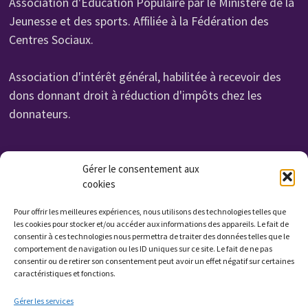
Association d'Education Populaire par le Ministère de la
Jeunesse et des sports. Affiliée à la Fédération des
Centres Sociaux.
Association d'intérêt général, habilitée à recevoir des
dons donnant droit à réduction d'impôts chez les
donnateurs.
Organisme de Formation N° 232 700 114 27
Gérer le consentement aux
cookies
Cet enregistrement ne vaut pas agrément de l'état.
Non assujettie à la TVA. Affilié UROF
Pour offrir les meilleures expériences, nous utilisons des technologies telles que
N° SIRET: 323 222 034 000 15
les cookies pour stocker et/ou accéder aux informations des appareils. Le fait de
consentir à ces technologies nous permettra de traiter des données telles que le
Code APE: 9799Z
comportement de navigation ou les ID uniques sur ce site. Le fait de ne pas
consentir ou de retirer son consentement peut avoir un effet négatif sur certaines
caractéristiques et fonctions.
Qui sommes nous ?
Gérer les services