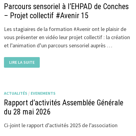
Parcours sensoriel à l’EHPAD de Conches
– Projet collectif #Avenir 15
Les stagiaires de la formation #Avenir ont le plaisir de
vous présenter en vidéo leur projet collectif : la création
et l’animation d’un parcours sensoriel auprès …
PARCOURS
LIRE LA SUITE
SENSORIEL
À
L’EHPAD
DE
CONCHES
–
PROJET
ACTUALITÉS
/
EVENEMENTS
COLLECTIF
#AVENIR
Rapport d’activités Assemblée Générale
15
du 28 mai 2026
Ci-joint le rapport d’activités 2025 de l’association