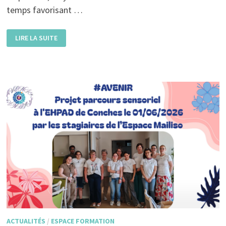
temps favorisant …
DANSE
LIRE LA SUITE
BIEN
ÊTRE
ACTUALITÉS
/
ESPACE FORMATION