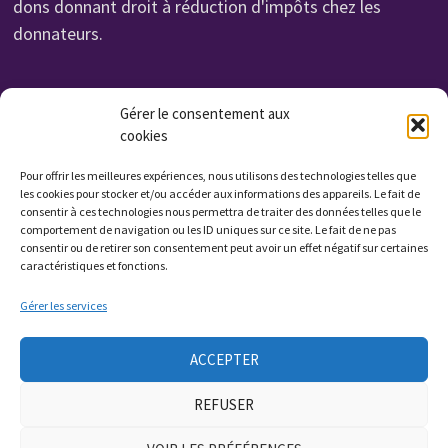
dons donnant droit à réduction d'impôts chez les
donnateurs.
Organisme de Formation N° 232 700 114 27
Gérer le consentement aux
cookies
Cet enregistrement ne vaut pas agrément de l'état.
Non assujettie à la TVA. Affilié UROF
Pour offrir les meilleures expériences, nous utilisons des technologies telles que
N° SIRET: 323 222 034 000 15
les cookies pour stocker et/ou accéder aux informations des appareils. Le fait de
consentir à ces technologies nous permettra de traiter des données telles que le
Code APE: 9799Z
comportement de navigation ou les ID uniques sur ce site. Le fait de ne pas
consentir ou de retirer son consentement peut avoir un effet négatif sur certaines
caractéristiques et fonctions.
Qui sommes nous ?
Gérer les services
Contactez nous
ACCEPTER
Presse
REFUSER
Plan du site