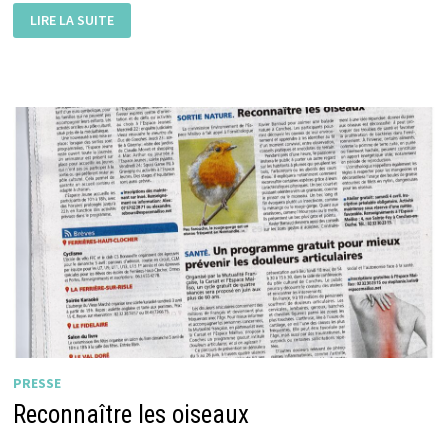
RAPPORT
LIRE LA SUITE
D’ACTIVITÉS
ASSEMBLÉE
GÉNÉRALE
DU
28
MAI
2026
PRESSE
Reconnaître les oiseaux