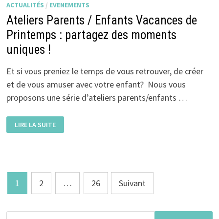
ACTUALITÉS
/
EVENEMENTS
Ateliers Parents / Enfants Vacances de
Printemps : partagez des moments
uniques !
Et si vous preniez le temps de vous retrouver, de créer
et de vous amuser avec votre enfant? Nous vous
proposons une série d’ateliers parents/enfants …
ATELIERS
LIRE LA SUITE
PARENTS
/
ENFANTS
VACANCES
DE
PRINTEMPS
:
PARTAGEZ
Pagination
DES
1
2
…
26
Suivant
MOMENTS
des
UNIQUES
!
publications
Rechercher :