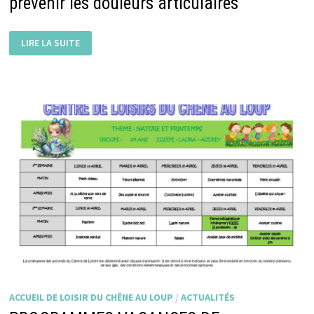
prévenir les douleurs articulaires
UN
LIRE LA SUITE
PROGRAMME
GRATUIT
POUR
MIEUX
PRÉVENIR
LES
DOULEURS
ARTICULAIRES
ACCUEIL DE LOISIR DU CHÊNE AU LOUP
/
ACTUALITÉS