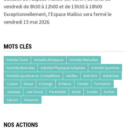
vendredi de 8h30 à 12h00 et de 13h30 à 18h00
Exceptionnellement, l'Espace Mailiso sera fermé le
vendredi 15 mai 2026.
MOTS CLÉS
Activité Chant
Activités Artistiques
Activités Manuelles
Activités Musicales
Activités Physiques Adaptées
Activités Sportives
Activités Sportives en Compétition
Adultes
Bien Etre
Bénévolat
Cuisine
Danse
Echange
Enfance
Famille
Formation
Jeunesse
Lien Social
Parentalité
Santé
Soirées
Sorties
Séjours
Vacances
NOS ACTIONS