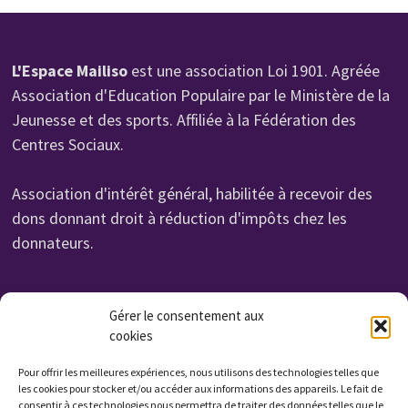
L'Espace Mailiso
est une association Loi 1901. Agréée
Association d'Education Populaire par le Ministère de la
Jeunesse et des sports. Affiliée à la Fédération des
Centres Sociaux.
Association d'intérêt général, habilitée à recevoir des
dons donnant droit à réduction d'impôts chez les
donnateurs.
Organisme de Formation N° 232 700 114 27
Gérer le consentement aux
Cet enregistrement ne vaut pas agrément de l'état.
cookies
Non assujettie à la TVA. Affilié UROF
Pour offrir les meilleures expériences, nous utilisons des technologies telles que
N° SIRET: 323 222 034 000 15
les cookies pour stocker et/ou accéder aux informations des appareils. Le fait de
consentir à ces technologies nous permettra de traiter des données telles que le