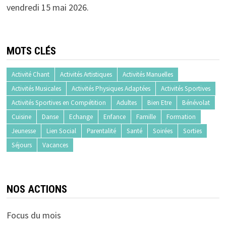
vendredi 15 mai 2026.
MOTS CLÉS
Activité Chant
Activités Artistiques
Activités Manuelles
Activités Musicales
Activités Physiques Adaptées
Activités Sportives
Activités Sportives en Compétition
Adultes
Bien Etre
Bénévolat
Cuisine
Danse
Echange
Enfance
Famille
Formation
Jeunesse
Lien Social
Parentalité
Santé
Soirées
Sorties
Séjours
Vacances
NOS ACTIONS
Focus du mois