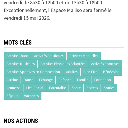
vendredi de 8h30 à 12h00 et de 13h30 à 18h00
Exceptionnellement, l'Espace Mailiso sera fermé le
vendredi 15 mai 2026.
MOTS CLÉS
Activité Chant
Activités Artistiques
Activités Manuelles
Activités Musicales
Activités Physiques Adaptées
Activités Sportives
Activités Sportives en Compétition
Adultes
Bien Etre
Bénévolat
Cuisine
Danse
Echange
Enfance
Famille
Formation
Jeunesse
Lien Social
Parentalité
Santé
Soirées
Sorties
Séjours
Vacances
NOS ACTIONS